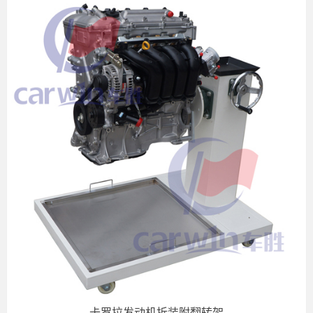
卡罗拉发动机拆装附翻转架